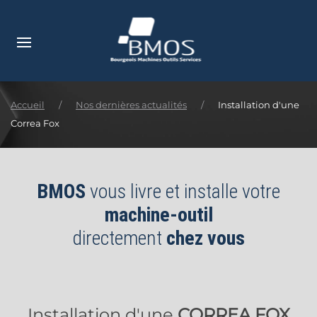
Accéder au contenu principal
Accueil
Nos dernières actualités
Installation d'une
Correa Fox
BMOS
vous livre et installe votre
machine-outil
directement
chez vous
Installation d'une
CORREA FOX